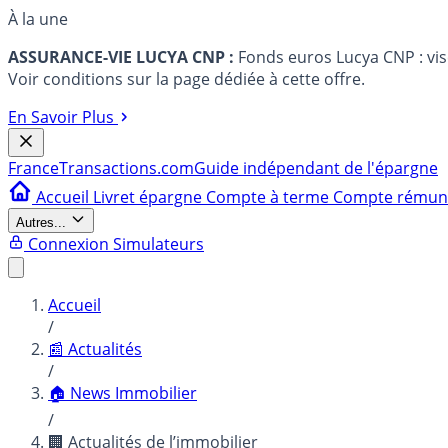
À la une
ASSURANCE-VIE LUCYA CNP :
Fonds euros Lucya CNP : vi
Voir conditions sur la page dédiée à cette offre.
En Savoir Plus
France
Transactions.com
Guide indépendant de l'épargne
Accueil
Livret épargne
Compte à terme
Compte rému
Autres...
Connexion
Simulateurs
Accueil
/
📰 Actualités
/
🏠 News Immobilier
/
🏢 Actualités de l’immobilier