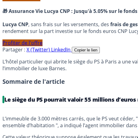
🎁 Assurance Vie Lucya CNP :
Jusqu'à 5.05% sur le fonds
Lucya CNP
, sans frais sur les versements, des
frais de ge
rendement sur la part investie sur le fonds euros CNP Luc
Profiter de l'offre
Partager :
X (Twitter)
LinkedIn
Copier le lien
L’hôtel particulier qui abrite le siège du PS à Paris a une 
l’immobilier de luxe Barnes.
Sommaire de l'article
Le siège du PS pourrait valoir 55 millions d’euros 
L’immeuble de 3.000 mètres carrés, que le PS veut céder, "
ensemble d’habitation ", a indiqué l’agent immobilier da
Cette valeur théorique suppose également que les travaux