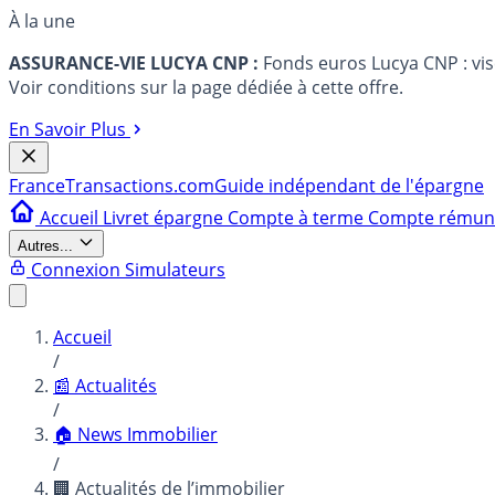
À la une
ASSURANCE-VIE LUCYA CNP :
Fonds euros Lucya CNP : vi
Voir conditions sur la page dédiée à cette offre.
En Savoir Plus
France
Transactions.com
Guide indépendant de l'épargne
Accueil
Livret épargne
Compte à terme
Compte rému
Autres...
Connexion
Simulateurs
Accueil
/
📰 Actualités
/
🏠 News Immobilier
/
🏢 Actualités de l’immobilier