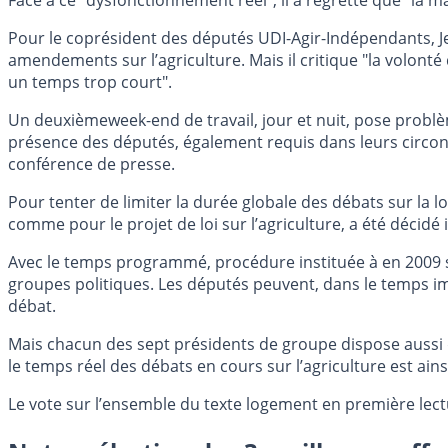
Face à ce "dysfonctionnement réel", il a regretté que "la m
Pour le coprésident des députés UDI-Agir-Indépendants, J
amendements sur l’agriculture. Mais il critique "la volont
un temps trop court".
Un deuxièmeweek-end de travail, jour et nuit, pose problè
présence des députés, également requis dans leurs circonsc
conférence de presse.
Pour tenter de limiter la durée globale des débats sur la 
comme pour le projet de loi sur l’agriculture, a été décidé 
Avec le temps programmé, procédure instituée à en 2009 sou
groupes politiques. Les députés peuvent, dans le temps im
débat.
Mais chacun des sept présidents de groupe dispose aussi d
le temps réel des débats en cours sur l’agriculture est ai
Le vote sur l’ensemble du texte logement en première lectur