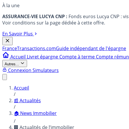
À la une
ASSURANCE-VIE LUCYA CNP :
Fonds euros Lucya CNP : vi
Voir conditions sur la page dédiée à cette offre.
En Savoir Plus
France
Transactions.com
Guide indépendant de l'épargne
Accueil
Livret épargne
Compte à terme
Compte rému
Autres...
Connexion
Simulateurs
Accueil
/
📰 Actualités
/
🏠 News Immobilier
/
🏢 Actualités de l’immobilier