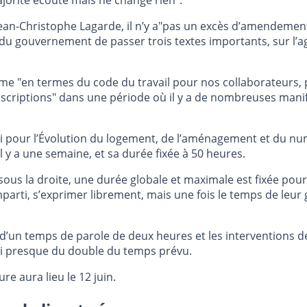
ajorité écoute mais ne change rien".
ean-Christophe Lagarde, il n’y a"pas un excès d’amendement
é du gouvernement de passer trois textes importants, sur l’a
me "en termes du code du travail pour nos collaborateurs, 
riptions" dans une période où il y a de nombreuses manifest
loi pour l’Évolution du logement, de l’aménagement et du nu
il y a une semaine, et sa durée fixée à 50 heures.
s la droite, une durée globale et maximale est fixée pour l
parti, s’exprimer librement, mais une fois le temps de leu
’un temps de parole de deux heures et les interventions de
nsi presque du double du temps prévu.
e aura lieu le 12 juin.