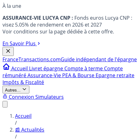
À la une
ASSURANCE-VIE LUCYA CNP :
Fonds euros Lucya CNP :
visez 5.05% de rendement en 2026 et 2027
Voir conditions sur la page dédiée à cette offre.
En Savoir Plus
France
Transactions.com
Guide indépendant de l'épargne
Accueil
Livret épargne
Compte à terme
Compte
rémunéré
Assurance-Vie
PEA & Bourse
Epargne retraite
Impôts & Fiscalité
Autres...
Connexion
Simulateurs
Accueil
/
📰 Actualités
/