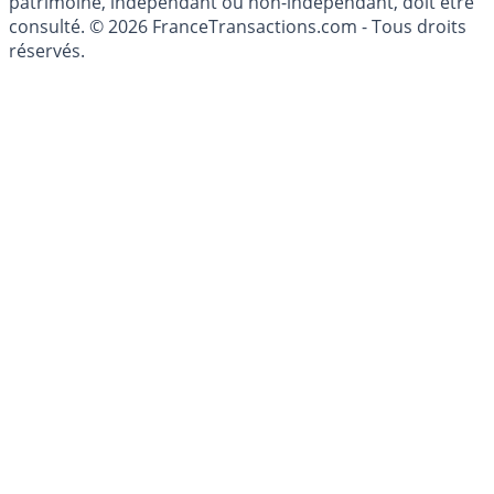
conseillé personnellement, un conseiller en gestion de
patrimoine, indépendant ou non-indépendant, doit être
consulté. © 2026 FranceTransactions.com - Tous droits
réservés.