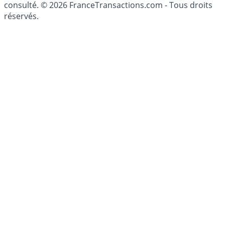
patrimoine, indépendant ou non-indépendant, doit être
consulté. © 2026 FranceTransactions.com - Tous droits
réservés.