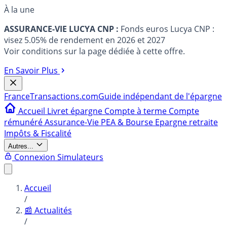
À la une
ASSURANCE-VIE LUCYA CNP :
Fonds euros Lucya CNP :
visez 5.05% de rendement en 2026 et 2027
Voir conditions sur la page dédiée à cette offre.
En Savoir Plus
France
Transactions.com
Guide indépendant de l'épargne
Accueil
Livret épargne
Compte à terme
Compte
rémunéré
Assurance-Vie
PEA & Bourse
Epargne retraite
Impôts & Fiscalité
Autres...
Connexion
Simulateurs
Accueil
/
📰 Actualités
/