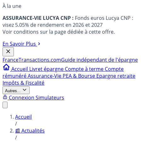
À la une
ASSURANCE-VIE LUCYA CNP :
Fonds euros Lucya CNP :
visez 5.05% de rendement en 2026 et 2027
Voir conditions sur la page dédiée à cette offre.
En Savoir Plus
France
Transactions.com
Guide indépendant de l'épargne
Accueil
Livret épargne
Compte à terme
Compte
rémunéré
Assurance-Vie
PEA & Bourse
Epargne retraite
Impôts & Fiscalité
Autres...
Connexion
Simulateurs
Accueil
/
📰 Actualités
/