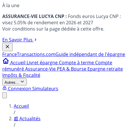
À la une
ASSURANCE-VIE LUCYA CNP :
Fonds euros Lucya CNP :
visez 5.05% de rendement en 2026 et 2027
Voir conditions sur la page dédiée à cette offre.
En Savoir Plus
France
Transactions.com
Guide indépendant de l'épargne
Accueil
Livret épargne
Compte à terme
Compte
rémunéré
Assurance-Vie
PEA & Bourse
Epargne retraite
Impôts & Fiscalité
Autres...
Connexion
Simulateurs
Accueil
/
📰 Actualités
/