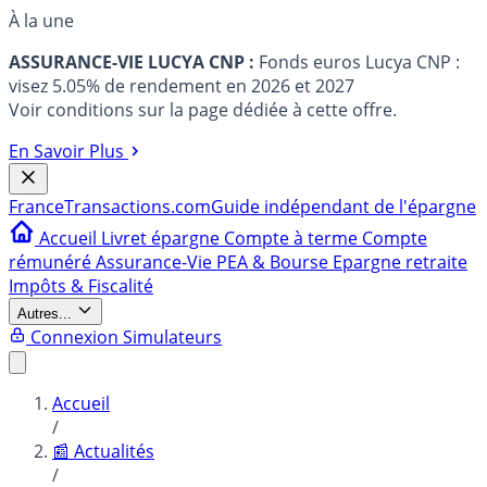
À la une
ASSURANCE-VIE LUCYA CNP :
Fonds euros Lucya CNP :
visez 5.05% de rendement en 2026 et 2027
Voir conditions sur la page dédiée à cette offre.
En Savoir Plus
France
Transactions.com
Guide indépendant de l'épargne
Accueil
Livret épargne
Compte à terme
Compte
rémunéré
Assurance-Vie
PEA & Bourse
Epargne retraite
Impôts & Fiscalité
Autres...
Connexion
Simulateurs
Accueil
/
📰 Actualités
/