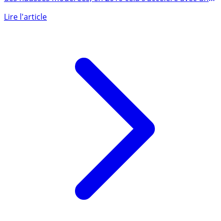
Durant 3 ans, les charges de copropriétés ont connues
des hausses modérées, en 2010 cela s’accélère avec une
forte (...)
Lire l'article