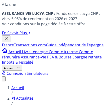
À la une
ASSURANCE-VIE LUCYA CNP :
Fonds euros Lucya CNP :
visez 5.05% de rendement en 2026 et 2027
Voir conditions sur la page dédiée à cette offre.
En Savoir Plus
France
Transactions.com
Guide indépendant de l'épargne
Accueil
Livret épargne
Compte à terme
Compte
rémunéré
Assurance-Vie
PEA & Bourse
Epargne retraite
Impôts & Fiscalité
Autres...
Connexion
Simulateurs
Accueil
/
📰 Actualités
/