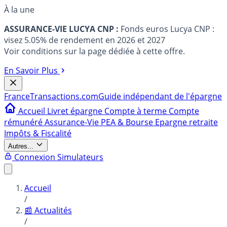
À la une
ASSURANCE-VIE LUCYA CNP :
Fonds euros Lucya CNP :
visez 5.05% de rendement en 2026 et 2027
Voir conditions sur la page dédiée à cette offre.
En Savoir Plus
France
Transactions.com
Guide indépendant de l'épargne
Accueil
Livret épargne
Compte à terme
Compte
rémunéré
Assurance-Vie
PEA & Bourse
Epargne retraite
Impôts & Fiscalité
Autres...
Connexion
Simulateurs
Accueil
/
📰 Actualités
/