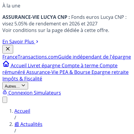
À la une
ASSURANCE-VIE LUCYA CNP :
Fonds euros Lucya CNP :
visez 5.05% de rendement en 2026 et 2027
Voir conditions sur la page dédiée à cette offre.
En Savoir Plus
France
Transactions.com
Guide indépendant de l'épargne
Accueil
Livret épargne
Compte à terme
Compte
rémunéré
Assurance-Vie
PEA & Bourse
Epargne retraite
Impôts & Fiscalité
Autres...
Connexion
Simulateurs
Accueil
/
📰 Actualités
/