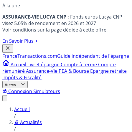
À la une
ASSURANCE-VIE LUCYA CNP :
Fonds euros Lucya CNP :
visez 5.05% de rendement en 2026 et 2027
Voir conditions sur la page dédiée à cette offre.
En Savoir Plus
France
Transactions.com
Guide indépendant de l'épargne
Accueil
Livret épargne
Compte à terme
Compte
rémunéré
Assurance-Vie
PEA & Bourse
Epargne retraite
Impôts & Fiscalité
Autres...
Connexion
Simulateurs
Accueil
/
📰 Actualités
/