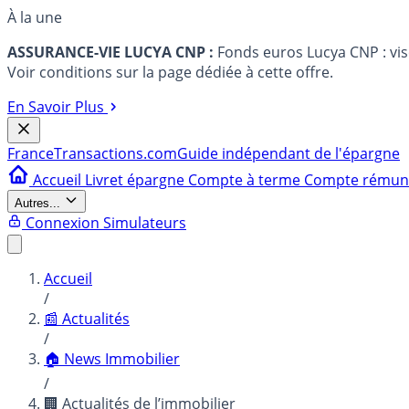
À la une
ASSURANCE-VIE LUCYA CNP :
Fonds euros Lucya CNP : vi
Voir conditions sur la page dédiée à cette offre.
En Savoir Plus
France
Transactions.com
Guide indépendant de l'épargne
Accueil
Livret épargne
Compte à terme
Compte rému
Autres...
Connexion
Simulateurs
Accueil
/
📰 Actualités
/
🏠 News Immobilier
/
🏢 Actualités de l’immobilier