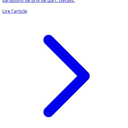
Rendements 2025 des SCPI : performances globales,
variations de prix de part. Détails.
Lire l'article