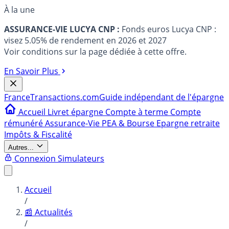
À la une
ASSURANCE-VIE LUCYA CNP :
Fonds euros Lucya CNP :
visez 5.05% de rendement en 2026 et 2027
Voir conditions sur la page dédiée à cette offre.
En Savoir Plus
France
Transactions.com
Guide indépendant de l'épargne
Accueil
Livret épargne
Compte à terme
Compte
rémunéré
Assurance-Vie
PEA & Bourse
Epargne retraite
Impôts & Fiscalité
Autres...
Connexion
Simulateurs
Accueil
/
📰 Actualités
/