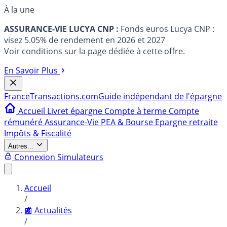
À la une
ASSURANCE-VIE LUCYA CNP :
Fonds euros Lucya CNP :
visez 5.05% de rendement en 2026 et 2027
Voir conditions sur la page dédiée à cette offre.
En Savoir Plus
France
Transactions.com
Guide indépendant de l'épargne
Accueil
Livret épargne
Compte à terme
Compte
rémunéré
Assurance-Vie
PEA & Bourse
Epargne retraite
Impôts & Fiscalité
Autres...
Connexion
Simulateurs
Accueil
/
📰 Actualités
/