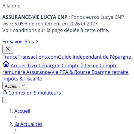
À la une
ASSURANCE-VIE LUCYA CNP :
Fonds euros Lucya CNP :
visez 5.05% de rendement en 2026 et 2027
Voir conditions sur la page dédiée à cette offre.
En Savoir Plus
France
Transactions.com
Guide indépendant de l'épargne
Accueil
Livret épargne
Compte à terme
Compte
rémunéré
Assurance-Vie
PEA & Bourse
Epargne retraite
Impôts & Fiscalité
Autres...
Connexion
Simulateurs
Accueil
/
📰 Actualités
/