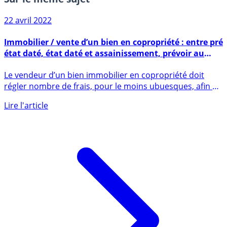
Sur le même sujet
22 avril 2022
Immobilier / vente d’un bien en copropriété : entre pré
état daté, état daté et assainissement, prévoir au
moins 1000€ de frais supplémentaires
Le vendeur d’un bien immobilier en copropriété doit
régler nombre de frais, pour le moins ubuesques, afin de
permettre (...)
Lire l'article