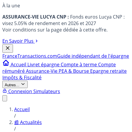
À la une
ASSURANCE-VIE LUCYA CNP :
Fonds euros Lucya CNP :
visez 5.05% de rendement en 2026 et 2027
Voir conditions sur la page dédiée à cette offre.
En Savoir Plus
France
Transactions.com
Guide indépendant de l'épargne
Accueil
Livret épargne
Compte à terme
Compte
rémunéré
Assurance-Vie
PEA & Bourse
Epargne retraite
Impôts & Fiscalité
Autres...
Connexion
Simulateurs
Accueil
/
📰 Actualités
/