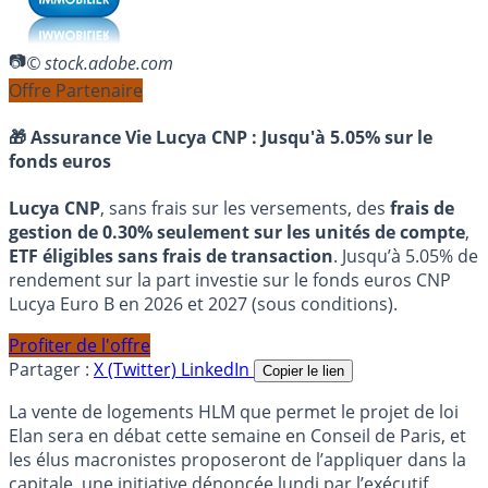
© stock.adobe.com
Offre Partenaire
🎁 Assurance Vie Lucya CNP :
Jusqu'à 5.05% sur le
fonds euros
Lucya CNP
, sans frais sur les versements, des
frais de
gestion de 0.30% seulement sur les unités de compte
,
ETF éligibles sans frais de transaction
. Jusqu’à 5.05% de
rendement sur la part investie sur le fonds euros CNP
Lucya Euro B en 2026 et 2027 (sous conditions).
Profiter de l'offre
Partager :
X (Twitter)
LinkedIn
Copier le lien
La vente de logements HLM que permet le projet de loi
Elan sera en débat cette semaine en Conseil de Paris, et
les élus macronistes proposeront de l’appliquer dans la
capitale, une initiative dénoncée lundi par l’exécutif