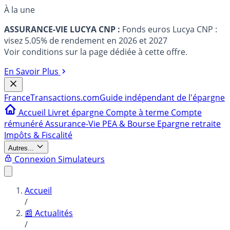
À la une
ASSURANCE-VIE LUCYA CNP :
Fonds euros Lucya CNP :
visez 5.05% de rendement en 2026 et 2027
Voir conditions sur la page dédiée à cette offre.
En Savoir Plus
France
Transactions.com
Guide indépendant de l'épargne
Accueil
Livret épargne
Compte à terme
Compte
rémunéré
Assurance-Vie
PEA & Bourse
Epargne retraite
Impôts & Fiscalité
Autres...
Connexion
Simulateurs
Accueil
/
📰 Actualités
/