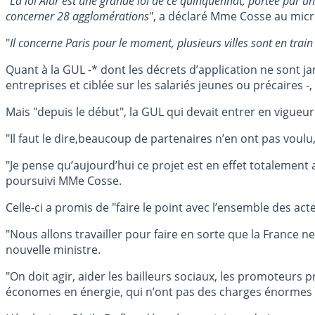
"
La loi Alur est une grande loi de ce quinquennat, portée par 
concerner 28 agglomérations
", a déclaré Mme Cosse au micr
"
Il concerne Paris pour le moment, plusieurs villes sont en trai
Quant à la GUL -* dont les décrets d’application ne sont 
entreprises et ciblée sur les salariés jeunes ou précaires 
Mais "depuis le début", la GUL qui devait entrer en vigueur
"Il faut le dire,beaucoup de partenaires n’en ont pas voulu,
"Je pense qu’aujourd’hui ce projet est en effet totalement 
poursuivi MMe Cosse.
Celle-ci a promis de "faire le point avec l’ensemble des a
"Nous allons travailler pour faire en sorte que la France
nouvelle ministre.
"On doit agir, aider les bailleurs sociaux, les promoteurs p
économes en énergie, qui n’ont pas des charges énormes et 