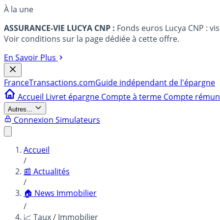
À la une
ASSURANCE-VIE LUCYA CNP :
Fonds euros Lucya CNP : vi
Voir conditions sur la page dédiée à cette offre.
En Savoir Plus
France
Transactions.com
Guide indépendant de l'épargne
Accueil
Livret épargne
Compte à terme
Compte rému
Autres...
Connexion
Simulateurs
Accueil
/
📰 Actualités
/
🏠 News Immobilier
/
📈 Taux / Immobilier