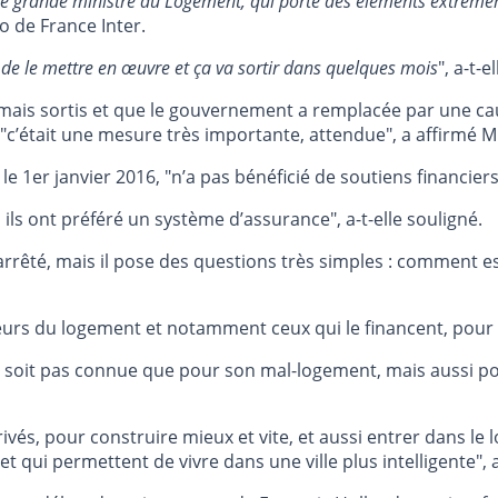
une grande ministre du Logement, qui porte des éléments extrême
o de France Inter.
n de le mettre en œuvre et ça va sortir dans quelques mois
", a-t-e
jamais sortis et que le gouvernement a remplacée par une ca
-, "c’était une mesure très importante, attendue", a affirmé
 le 1er janvier 2016, "n’a pas bénéficié de soutiens financie
 ils ont préféré un système d’assurance", a-t-elle souligné.
arrêté, mais il pose des questions très simples : comment es
cteurs du logement et notamment ceux qui le financent, pour 
 ne soit pas connue que pour son mal-logement, mais aussi p
rivés, pour construire mieux et vite, et aussi entrer dans le
qui permettent de vivre dans une ville plus intelligente", a