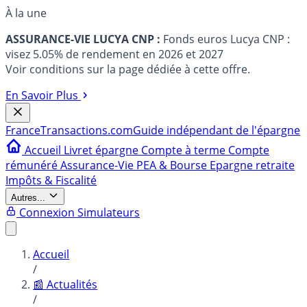
À la une
ASSURANCE-VIE LUCYA CNP :
Fonds euros Lucya CNP :
visez 5.05% de rendement en 2026 et 2027
Voir conditions sur la page dédiée à cette offre.
En Savoir Plus
France
Transactions.com
Guide indépendant de l'épargne
Accueil
Livret épargne
Compte à terme
Compte
rémunéré
Assurance-Vie
PEA & Bourse
Epargne retraite
Impôts & Fiscalité
Autres...
Connexion
Simulateurs
Accueil
/
📰 Actualités
/