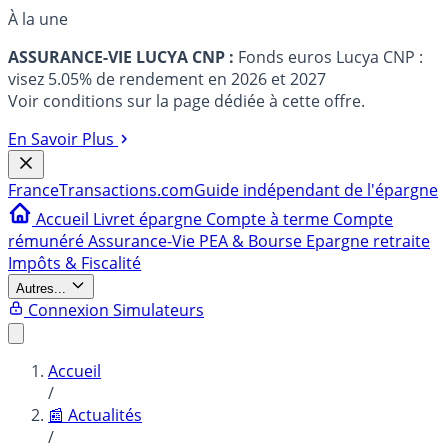
À la une
ASSURANCE-VIE LUCYA CNP :
Fonds euros Lucya CNP :
visez 5.05% de rendement en 2026 et 2027
Voir conditions sur la page dédiée à cette offre.
En Savoir Plus
France
Transactions.com
Guide indépendant de l'épargne
Accueil
Livret épargne
Compte à terme
Compte
rémunéré
Assurance-Vie
PEA & Bourse
Epargne retraite
Impôts & Fiscalité
Autres...
Connexion
Simulateurs
Accueil
/
📰 Actualités
/