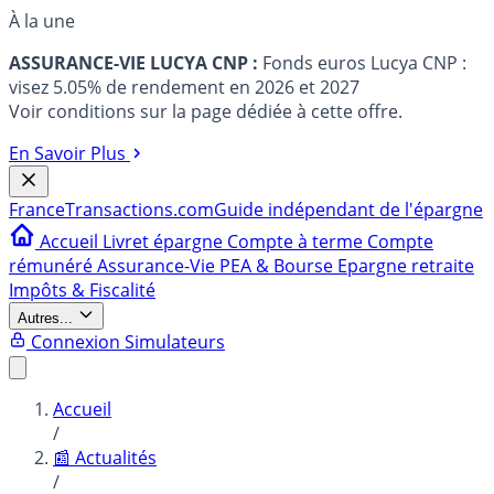
À la une
ASSURANCE-VIE LUCYA CNP :
Fonds euros Lucya CNP :
visez 5.05% de rendement en 2026 et 2027
Voir conditions sur la page dédiée à cette offre.
En Savoir Plus
France
Transactions.com
Guide indépendant de l'épargne
Accueil
Livret épargne
Compte à terme
Compte
rémunéré
Assurance-Vie
PEA & Bourse
Epargne retraite
Impôts & Fiscalité
Autres...
Connexion
Simulateurs
Accueil
/
📰 Actualités
/