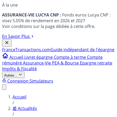
À la une
ASSURANCE-VIE LUCYA CNP :
Fonds euros Lucya CNP :
visez 5.05% de rendement en 2026 et 2027
Voir conditions sur la page dédiée à cette offre.
En Savoir Plus
France
Transactions.com
Guide indépendant de l'épargne
Accueil
Livret épargne
Compte à terme
Compte
rémunéré
Assurance-Vie
PEA & Bourse
Epargne retraite
Impôts & Fiscalité
Autres...
Connexion
Simulateurs
Accueil
/
📰 Actualités
/