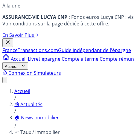
À la une
ASSURANCE-VIE LUCYA CNP :
Fonds euros Lucya CNP : vi
Voir conditions sur la page dédiée à cette offre.
En Savoir Plus
France
Transactions.com
Guide indépendant de l'épargne
Accueil
Livret épargne
Compte à terme
Compte rému
Autres...
Connexion
Simulateurs
Accueil
/
📰 Actualités
/
🏠 News Immobilier
/
📈 Taux / Immobilier