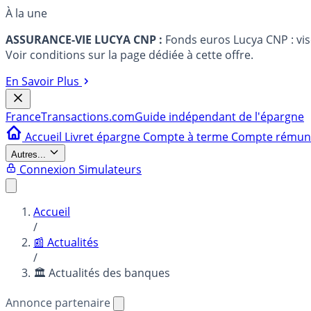
À la une
ASSURANCE-VIE LUCYA CNP :
Fonds euros Lucya CNP : vi
Voir conditions sur la page dédiée à cette offre.
En Savoir Plus
France
Transactions.com
Guide indépendant de l'épargne
Accueil
Livret épargne
Compte à terme
Compte rému
Autres...
Connexion
Simulateurs
Accueil
/
📰 Actualités
/
🏛️ Actualités des banques
Annonce partenaire