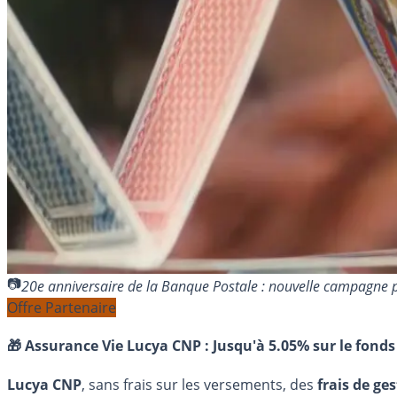
20e anniversaire de la Banque Postale : nouvelle campagne 
Offre Partenaire
🎁 Assurance Vie Lucya CNP :
Jusqu'à 5.05% sur le fonds
Lucya CNP
, sans frais sur les versements, des
frais de ge