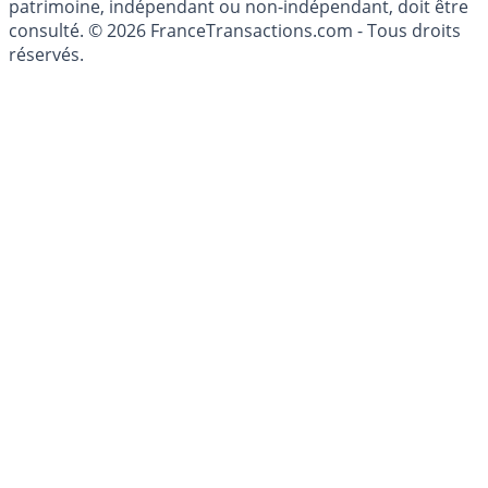
investissements financiers est réglementée. Afin d'être
conseillé personnellement, un conseiller en gestion de
patrimoine, indépendant ou non-indépendant, doit être
consulté. © 2026 FranceTransactions.com - Tous droits
réservés.