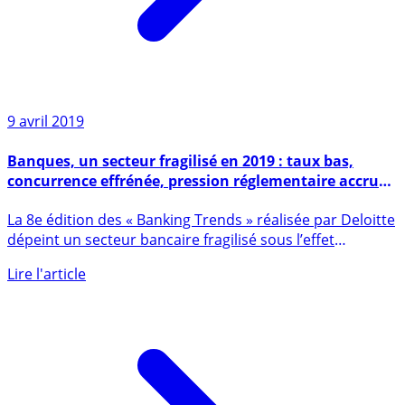
9 avril 2019
Banques, un secteur fragilisé en 2019 : taux bas,
concurrence effrénée, pression réglementaire accrue,
licences de monnaies électroniques pour les GAFA
La 8e édition des « Banking Trends » réalisée par Deloitte
dépeint un secteur bancaire fragilisé sous l’effet
conjugué de (...)
Lire l'article