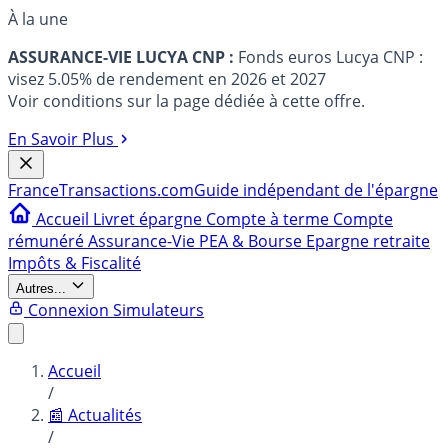
À la une
ASSURANCE-VIE LUCYA CNP :
Fonds euros Lucya CNP :
visez 5.05% de rendement en 2026 et 2027
Voir conditions sur la page dédiée à cette offre.
En Savoir Plus
France
Transactions.com
Guide indépendant de l'épargne
Accueil
Livret épargne
Compte à terme
Compte
rémunéré
Assurance-Vie
PEA & Bourse
Epargne retraite
Impôts & Fiscalité
Autres...
Connexion
Simulateurs
Accueil
/
📰 Actualités
/