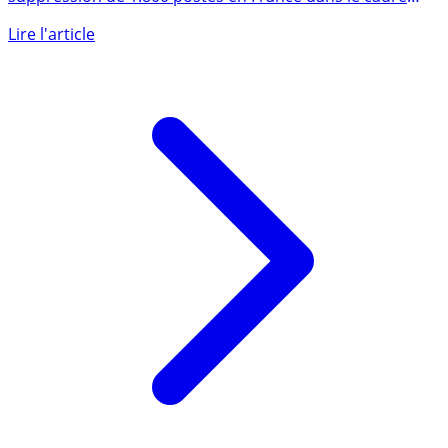
La banque Société Générale a ‍annoncé jeudi la
suppression de 1.800 postes en France dans ‌le cadre
d’un projet de (...)
Lire l'article