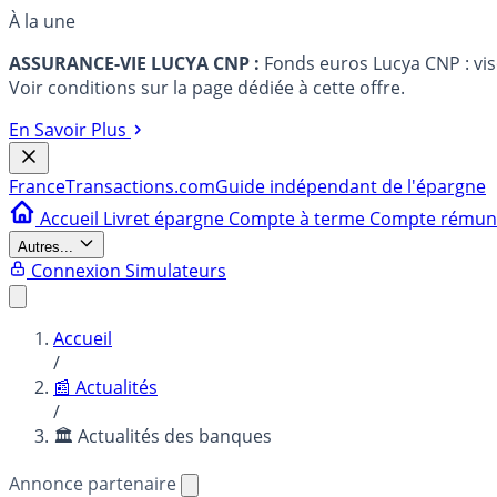
À la une
ASSURANCE-VIE LUCYA CNP :
Fonds euros Lucya CNP : vi
Voir conditions sur la page dédiée à cette offre.
En Savoir Plus
France
Transactions.com
Guide indépendant de l'épargne
Accueil
Livret épargne
Compte à terme
Compte rému
Autres...
Connexion
Simulateurs
Accueil
/
📰 Actualités
/
🏛️ Actualités des banques
Annonce partenaire