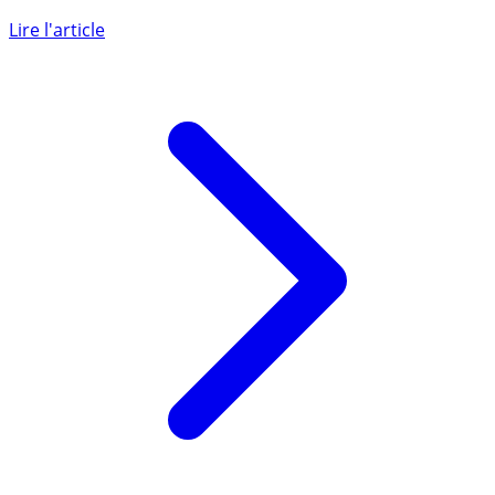
L’activité commerciale du Crédit Agricole Ile-de-France ne
faiblit pas, pas moins de 45.000 nouveaux clients acquis
au (...)
Lire l'article