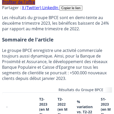
Profiter de l'offre
Partager :
X (Twitter)
LinkedIn
Copier le lien
Les résultats du groupe BPCE sont en demi-teinte au
deuxième trimestre 2023, les bénéfices baissent de 24%
par rapport au même trimestre de 2022.
Sommaire de l'article
Le groupe BPCE enregistre une activité commerciale
toujours aussi dynamique. Ainsi, pour la Banque de
Proximité et Assurance, le développement des réseaux
Banque Populaire et Caisse d’Epargne sur tous les
segments de clientèle se poursuit : +500.000 nouveaux
clients depuis début janvier 2023.
Résultats du Groupe BPCE
T2-
T2-
S1-
%
2023
2022
2023
-
variation
(en M
(en M
(en M
vs. T2-22