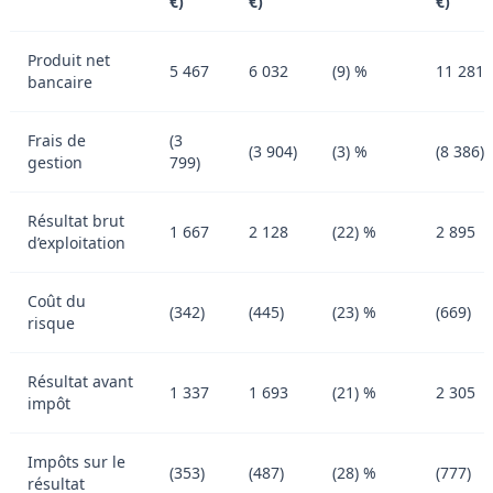
€)
€)
€)
Produit net
5 467
6 032
(9) %
11 281
bancaire
Frais de
(3
(3 904)
(3) %
(8 386)
gestion
799)
Résultat brut
1 667
2 128
(22) %
2 895
d’exploitation
Coût du
(342)
(445)
(23) %
(669)
risque
Résultat avant
1 337
1 693
(21) %
2 305
impôt
Impôts sur le
(353)
(487)
(28) %
(777)
résultat