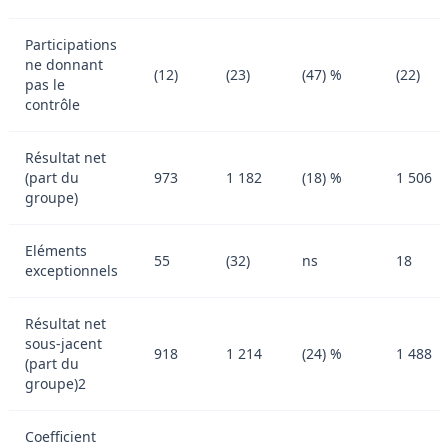
Participations
ne donnant
(12)
(23)
(47) %
(22)
pas le
contrôle
Résultat net
(part du
973
1 182
(18) %
1 506
groupe)
Eléments
55
(32)
ns
18
exceptionnels
Résultat net
sous-jacent
918
1 214
(24) %
1 488
(part du
groupe)2
Coefficient