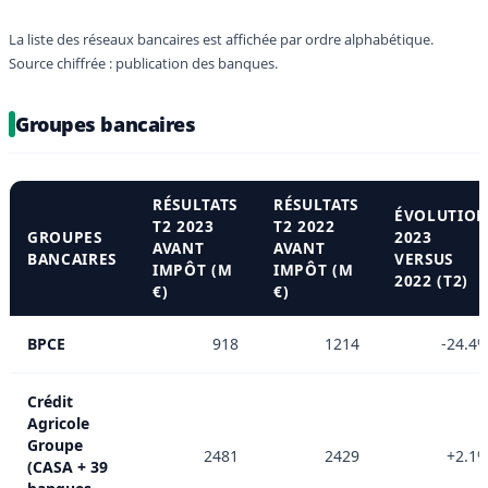
La liste des réseaux bancaires est affichée par ordre alphabétique.
Source chiffrée : publication des banques.
Groupes bancaires
RÉSULTATS
RÉSULTATS
ÉVOLUTIO
T2 2023
T2 2022
GROUPES
2023
AVANT
AVANT
BANCAIRES
VERSUS
IMPÔT (M
IMPÔT (M
2022 (T2)
€)
€)
BPCE
918
1214
-24.4
Crédit
Agricole
Groupe
2481
2429
+2.1
(CASA + 39