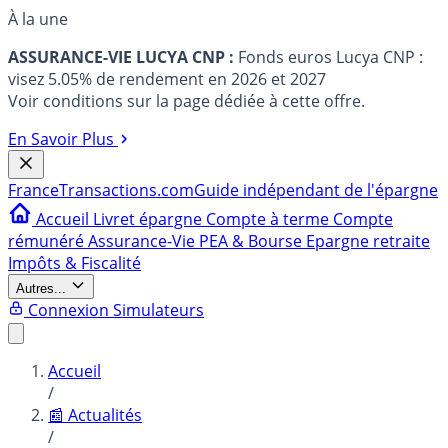
À la une
ASSURANCE-VIE LUCYA CNP :
Fonds euros Lucya CNP :
visez 5.05% de rendement en 2026 et 2027
Voir conditions sur la page dédiée à cette offre.
En Savoir Plus
France
Transactions.com
Guide indépendant de l'épargne
Accueil
Livret épargne
Compte à terme
Compte
rémunéré
Assurance-Vie
PEA & Bourse
Epargne retraite
Impôts & Fiscalité
Autres...
Connexion
Simulateurs
Accueil
/
📰 Actualités
/