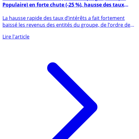
Les résultats 2023 BPCE (Caisse d’Epargne, Banque
Populaire) en forte chute (-25 %), hausse des taux
oblige
La hausse rapide des taux d’intérêts a fait fortement
baissé les revenus des entités du groupe, de l’ordre de
7%. Les (...)
Lire l'article