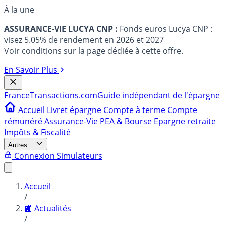
À la une
ASSURANCE-VIE LUCYA CNP :
Fonds euros Lucya CNP :
visez 5.05% de rendement en 2026 et 2027
Voir conditions sur la page dédiée à cette offre.
En Savoir Plus
France
Transactions.com
Guide indépendant de l'épargne
Accueil
Livret épargne
Compte à terme
Compte
rémunéré
Assurance-Vie
PEA & Bourse
Epargne retraite
Impôts & Fiscalité
Autres...
Connexion
Simulateurs
Accueil
/
📰 Actualités
/