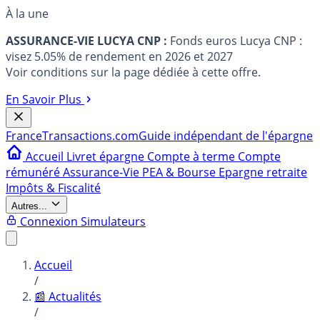
À la une
ASSURANCE-VIE LUCYA CNP :
Fonds euros Lucya CNP :
visez 5.05% de rendement en 2026 et 2027
Voir conditions sur la page dédiée à cette offre.
En Savoir Plus
France
Transactions.com
Guide indépendant de l'épargne
Accueil
Livret épargne
Compte à terme
Compte
rémunéré
Assurance-Vie
PEA & Bourse
Epargne retraite
Impôts & Fiscalité
Autres...
Connexion
Simulateurs
Accueil
/
📰 Actualités
/