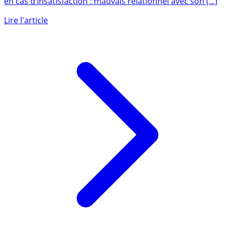
Changer de banque, c’est évidemment ce qu’il faut faire
en cas d’insatisfaction : mauvais relationnel avec son (...)
Lire l'article