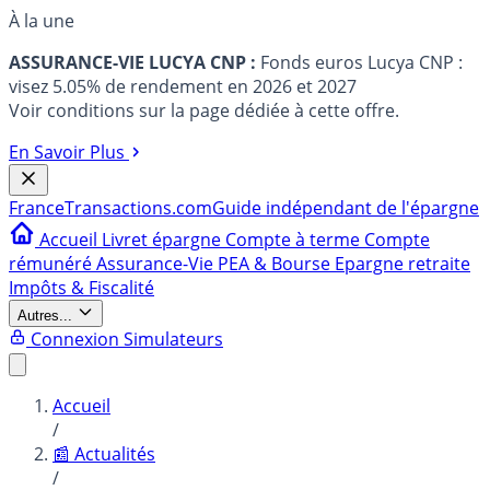
À la une
ASSURANCE-VIE LUCYA CNP :
Fonds euros Lucya CNP :
visez 5.05% de rendement en 2026 et 2027
Voir conditions sur la page dédiée à cette offre.
En Savoir Plus
France
Transactions.com
Guide indépendant de l'épargne
Accueil
Livret épargne
Compte à terme
Compte
rémunéré
Assurance-Vie
PEA & Bourse
Epargne retraite
Impôts & Fiscalité
Autres...
Connexion
Simulateurs
Accueil
/
📰 Actualités
/