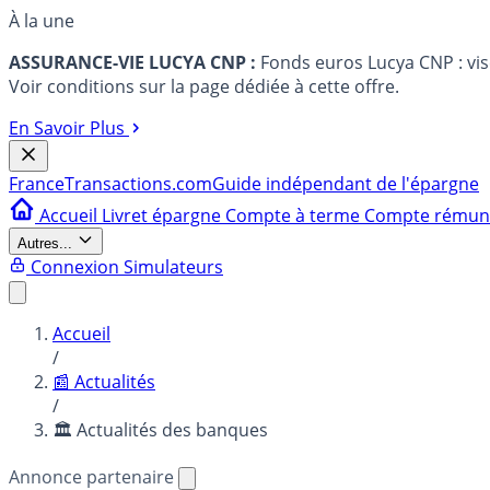
À la une
ASSURANCE-VIE LUCYA CNP :
Fonds euros Lucya CNP : vi
Voir conditions sur la page dédiée à cette offre.
En Savoir Plus
France
Transactions.com
Guide indépendant de l'épargne
Accueil
Livret épargne
Compte à terme
Compte rému
Autres...
Connexion
Simulateurs
Accueil
/
📰 Actualités
/
🏛️ Actualités des banques
Annonce partenaire