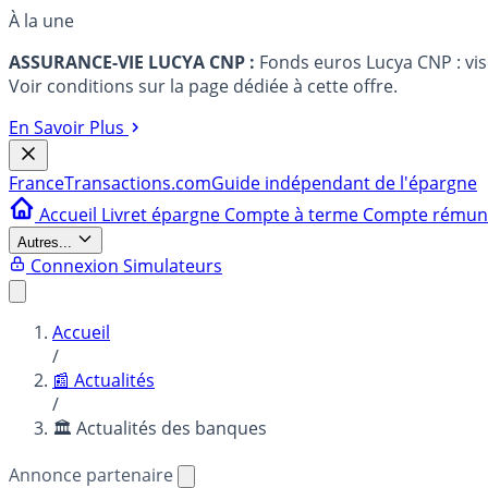
À la une
ASSURANCE-VIE LUCYA CNP :
Fonds euros Lucya CNP : vi
Voir conditions sur la page dédiée à cette offre.
En Savoir Plus
France
Transactions.com
Guide indépendant de l'épargne
Accueil
Livret épargne
Compte à terme
Compte rému
Autres...
Connexion
Simulateurs
Accueil
/
📰 Actualités
/
🏛️ Actualités des banques
Annonce partenaire