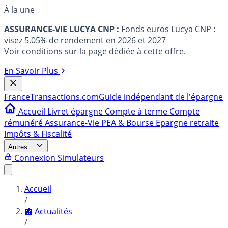
À la une
ASSURANCE-VIE LUCYA CNP :
Fonds euros Lucya CNP :
visez 5.05% de rendement en 2026 et 2027
Voir conditions sur la page dédiée à cette offre.
En Savoir Plus
France
Transactions.com
Guide indépendant de l'épargne
Accueil
Livret épargne
Compte à terme
Compte
rémunéré
Assurance-Vie
PEA & Bourse
Epargne retraite
Impôts & Fiscalité
Autres...
Connexion
Simulateurs
Accueil
/
📰 Actualités
/