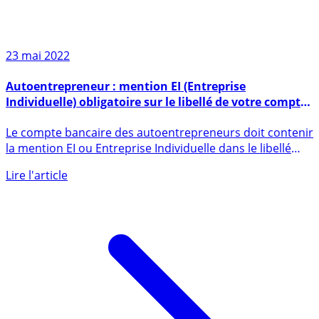
23 mai 2022
Autoentrepreneur : mention EI (Entreprise
Individuelle) obligatoire sur le libellé de votre compte
bancaire, pas de panique, toutes les banques ne sont
Le compte bancaire des autoentrepreneurs doit contenir
pas prêtes !
la mention EI ou Entreprise Individuelle dans le libellé
du (...)
Lire l'article