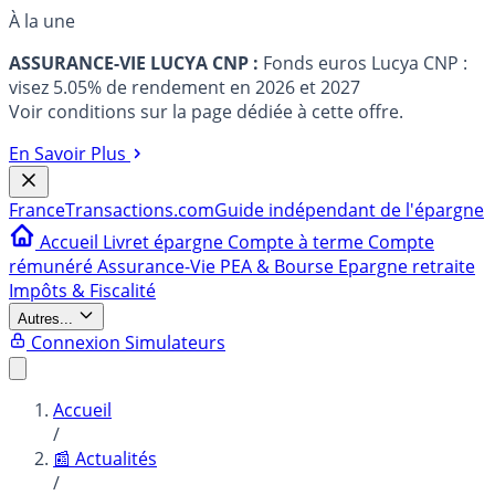
À la une
ASSURANCE-VIE LUCYA CNP :
Fonds euros Lucya CNP :
visez 5.05% de rendement en 2026 et 2027
Voir conditions sur la page dédiée à cette offre.
En Savoir Plus
France
Transactions.com
Guide indépendant de l'épargne
Accueil
Livret épargne
Compte à terme
Compte
rémunéré
Assurance-Vie
PEA & Bourse
Epargne retraite
Impôts & Fiscalité
Autres...
Connexion
Simulateurs
Accueil
/
📰 Actualités
/