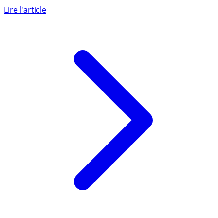
directions marketing parmi les banques en ligne. Alors
que le (...)
Lire l'article