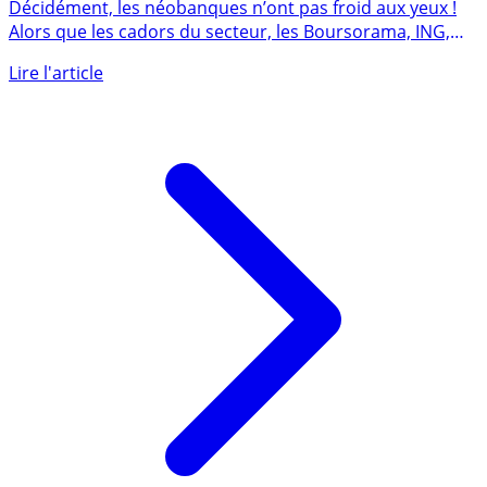
pour devenir ainsi la première banque en ligne de
France
Décidément, les néobanques n’ont pas froid aux yeux !
Alors que les cadors du secteur, les Boursorama, ING,
Orange bank (...)
Lire l'article