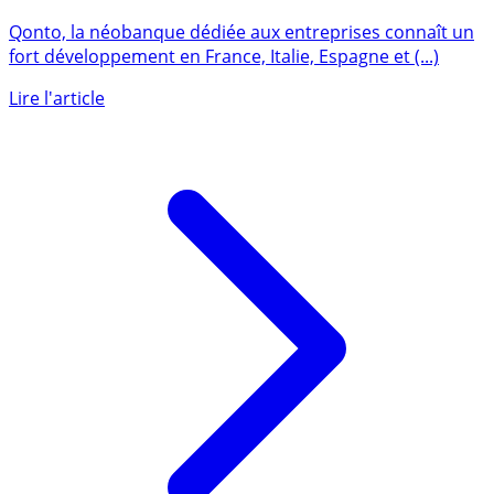
Qonto passe le cap des 200.000 clients entreprises en
Europe !
Qonto, la néobanque dédiée aux entreprises connaît un
fort développement en France, Italie, Espagne et (...)
Lire l'article