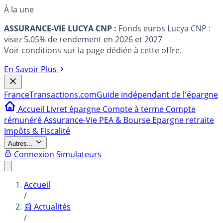
À la une
ASSURANCE-VIE LUCYA CNP :
Fonds euros Lucya CNP :
visez 5.05% de rendement en 2026 et 2027
Voir conditions sur la page dédiée à cette offre.
En Savoir Plus
France
Transactions.com
Guide indépendant de l'épargne
Accueil
Livret épargne
Compte à terme
Compte
rémunéré
Assurance-Vie
PEA & Bourse
Epargne retraite
Impôts & Fiscalité
Autres...
Connexion
Simulateurs
Accueil
/
📰 Actualités
/