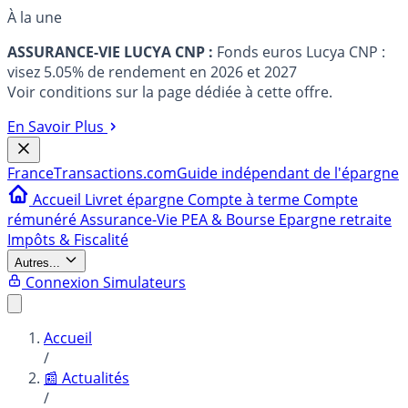
À la une
ASSURANCE-VIE LUCYA CNP :
Fonds euros Lucya CNP :
visez 5.05% de rendement en 2026 et 2027
Voir conditions sur la page dédiée à cette offre.
En Savoir Plus
France
Transactions.com
Guide indépendant de l'épargne
Accueil
Livret épargne
Compte à terme
Compte
rémunéré
Assurance-Vie
PEA & Bourse
Epargne retraite
Impôts & Fiscalité
Autres...
Connexion
Simulateurs
Accueil
/
📰 Actualités
/