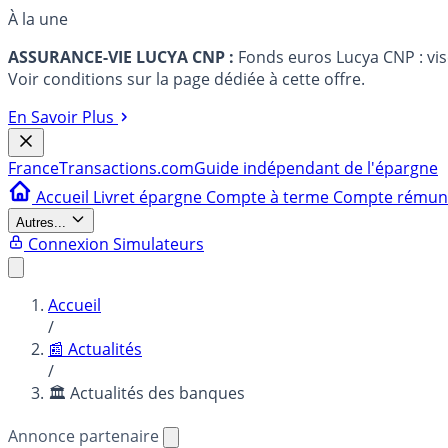
À la une
ASSURANCE-VIE LUCYA CNP :
Fonds euros Lucya CNP : vi
Voir conditions sur la page dédiée à cette offre.
En Savoir Plus
France
Transactions.com
Guide indépendant de l'épargne
Accueil
Livret épargne
Compte à terme
Compte rému
Autres...
Connexion
Simulateurs
Accueil
/
📰 Actualités
/
🏛️ Actualités des banques
Annonce partenaire