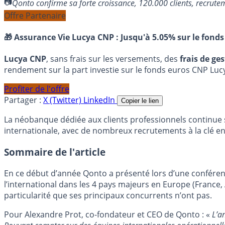
Qonto confirme sa forte croissance, 120.000 clients, recr
Offre Partenaire
🎁 Assurance Vie Lucya CNP :
Jusqu'à 5.05% sur le fonds
Lucya CNP
, sans frais sur les versements, des
frais de ge
rendement sur la part investie sur le fonds euros CNP Luc
Profiter de l'offre
Partager :
X (Twitter)
LinkedIn
Copier le lien
La néobanque dédiée aux clients professionnels continue 
internationale, avec de nombreux recrutements à la clé en
Sommaire de l'article
En ce début d’année Qonto a présenté lors d’une conféren
l’international dans les 4 pays majeurs en Europe (France, 
particularité que ses principaux concurrents n’ont pas.
Pour Alexandre Prot, co-fondateur et CEO de Qonto : «
L’a