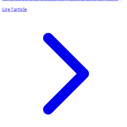
La néobanque dédiée aux clients professionnels
continue sa forte croissance. Présente dans les 4 pays
européens (...)
Lire l'article