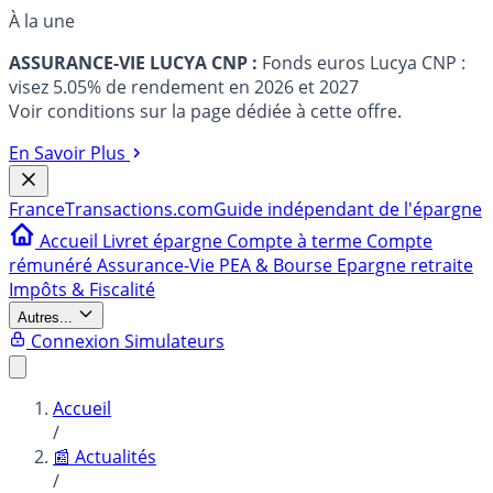
À la une
ASSURANCE-VIE LUCYA CNP :
Fonds euros Lucya CNP :
visez 5.05% de rendement en 2026 et 2027
Voir conditions sur la page dédiée à cette offre.
En Savoir Plus
France
Transactions.com
Guide indépendant de l'épargne
Accueil
Livret épargne
Compte à terme
Compte
rémunéré
Assurance-Vie
PEA & Bourse
Epargne retraite
Impôts & Fiscalité
Autres...
Connexion
Simulateurs
Accueil
/
📰 Actualités
/