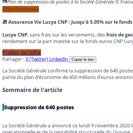
Plan de suppression de postes à la Société Générale © Fran
Offre Partenaire
🎁 Assurance Vie Lucya CNP :
Jusqu'à 5.05% sur le fonds
Lucya CNP
, sans frais sur les versements, des
frais de ge
rendement sur la part investie sur le fonds euros CNP Luc
Profiter de l'offre
Partager :
X (Twitter)
LinkedIn
Copier le lien
La Société Générale confirme la suppression de 640 poste
partie du plan d’économie de 450 millions d’euros annon
Sommaire de l'article
Suppression de 640 postes
La Société Générale a annoncé ce lundi 9 novembre 2020 le 
opérationnelle et de la rentabilité structurelle du Groupe, 