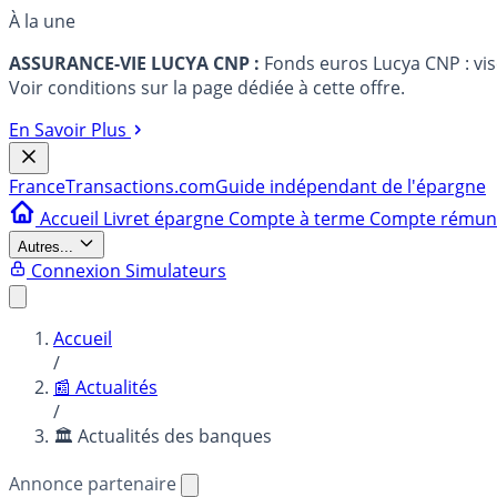
À la une
ASSURANCE-VIE LUCYA CNP :
Fonds euros Lucya CNP : vi
Voir conditions sur la page dédiée à cette offre.
En Savoir Plus
France
Transactions.com
Guide indépendant de l'épargne
Accueil
Livret épargne
Compte à terme
Compte rému
Autres...
Connexion
Simulateurs
Accueil
/
📰 Actualités
/
🏛️ Actualités des banques
Annonce partenaire