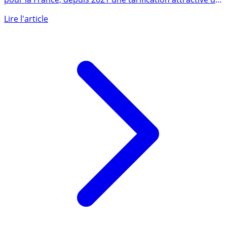
Courtier 100% mobile, d’origine allemande, proposant
pour la France, depuis 2021 une tarification attractive de
1€ (...)
Lire l'article