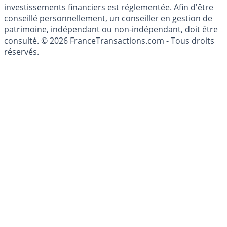
investissement au sens des articles L. 321-1 et D. 321-1
du Code Monétaire et Financier. L'activité de conseil en
investissements financiers est réglementée. Afin d'être
conseillé personnellement, un conseiller en gestion de
patrimoine, indépendant ou non-indépendant, doit être
consulté. © 2026 FranceTransactions.com - Tous droits
réservés.