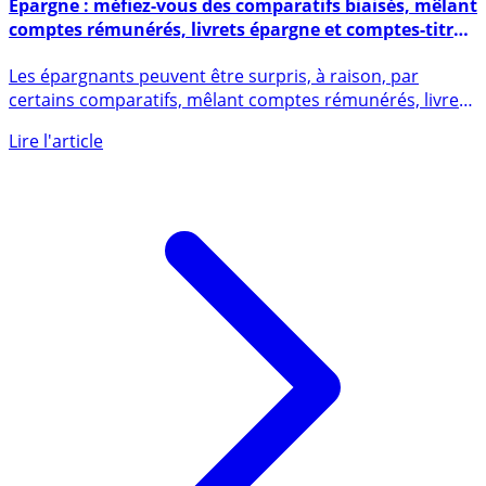
17 mai 2025
Épargne : méfiez-vous des comparatifs biaisés, mêlant
comptes rémunérés, livrets épargne et comptes-titres
rémunérés
Les épargnants peuvent être surpris, à raison, par
certains comparatifs, mêlant comptes rémunérés, livrets
épargne, et (...)
Lire l'article