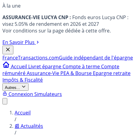
À la une
ASSURANCE-VIE LUCYA CNP :
Fonds euros Lucya CNP :
visez 5.05% de rendement en 2026 et 2027
Voir conditions sur la page dédiée à cette offre.
En Savoir Plus
France
Transactions.com
Guide indépendant de l'épargne
Accueil
Livret épargne
Compte à terme
Compte
rémunéré
Assurance-Vie
PEA & Bourse
Epargne retraite
Impôts & Fiscalité
Autres...
Connexion
Simulateurs
Accueil
/
📰 Actualités
/