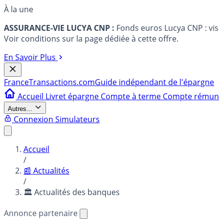
À la une
ASSURANCE-VIE LUCYA CNP :
Fonds euros Lucya CNP : vi
Voir conditions sur la page dédiée à cette offre.
En Savoir Plus
France
Transactions.com
Guide indépendant de l'épargne
Accueil
Livret épargne
Compte à terme
Compte rému
Autres...
Connexion
Simulateurs
Accueil
/
📰 Actualités
/
🏛️ Actualités des banques
Annonce partenaire