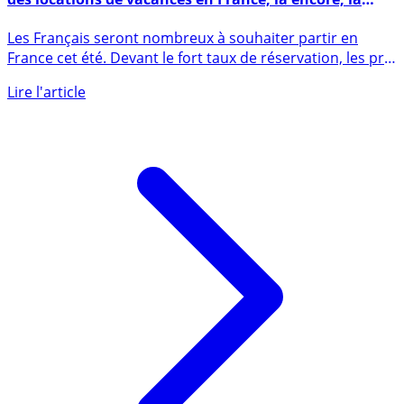
Vacances d’été 2022 : hausse de +7,2% du prix moyen
des locations de vacances en France, là encore, la
faute à la guerre en Ukraine ?
Les Français seront nombreux à souhaiter partir en
France cet été. Devant le fort taux de réservation, les prix
des (...)
Lire l'article