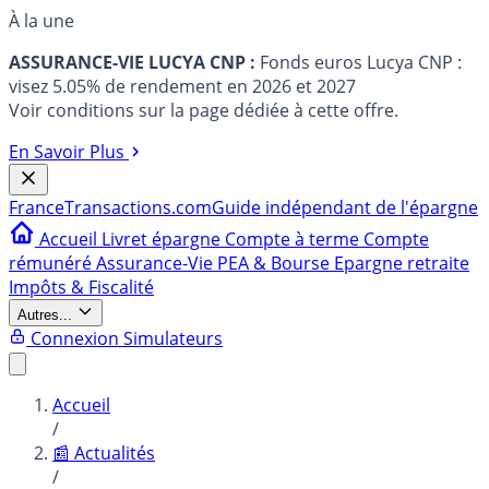
À la une
ASSURANCE-VIE LUCYA CNP :
Fonds euros Lucya CNP :
visez 5.05% de rendement en 2026 et 2027
Voir conditions sur la page dédiée à cette offre.
En Savoir Plus
France
Transactions.com
Guide indépendant de l'épargne
Accueil
Livret épargne
Compte à terme
Compte
rémunéré
Assurance-Vie
PEA & Bourse
Epargne retraite
Impôts & Fiscalité
Autres...
Connexion
Simulateurs
Accueil
/
📰 Actualités
/