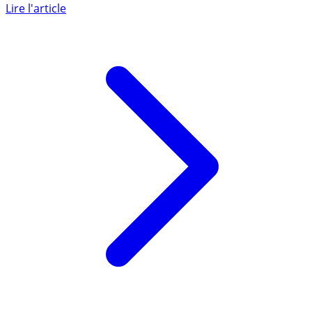
permet de connaître le budget moyen que prévoit les
Français pour (...)
Lire l'article