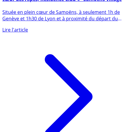
Idée vacances : nouvelle résidence éco-responsable au
cœur des Alpes, Résidence Club 4* Samoëns Village
Située en plein cœur de Samoëns, à seulement 1h de
Genève et 1h30 de Lyon et à proximité du départ du
Grand Massif (...)
Lire l'article