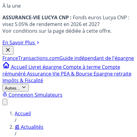
À la une
ASSURANCE-VIE LUCYA CNP :
Fonds euros Lucya CNP :
visez 5.05% de rendement en 2026 et 2027
Voir conditions sur la page dédiée à cette offre.
En Savoir Plus
France
Transactions.com
Guide indépendant de l'épargne
Accueil
Livret épargne
Compte à terme
Compte
rémunéré
Assurance-Vie
PEA & Bourse
Epargne retraite
Impôts & Fiscalité
Autres...
Connexion
Simulateurs
Accueil
/
📰 Actualités
/