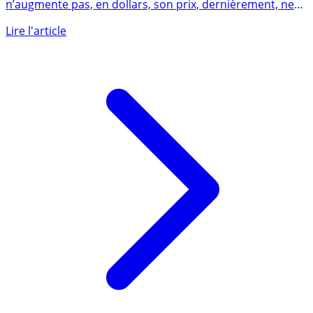
Alors qu’intrinsèquement la valeur intrinsèque du Bitcoin
n’augmente pas, en dollars, son prix, dernièrement, ne
fait (...)
Lire l'article