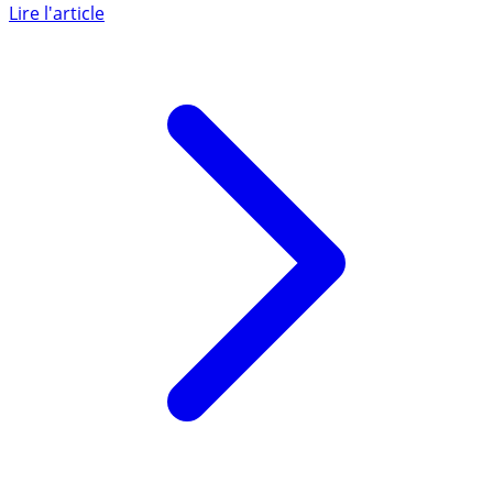
taux directeurs de la FED montre que cela ne freine en
rien (...)
Lire l'article