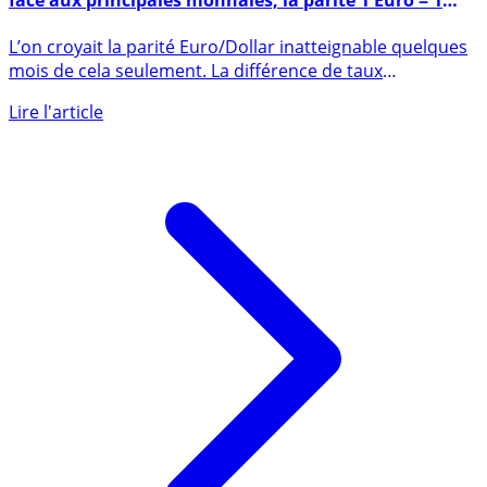
Devises : EUR/USD à 1.04812, forte hausse du dollar
face aux principales monnaies, la parité 1 Euro = 1
Dollar en vue
L’on croyait la parité Euro/Dollar inatteignable quelques
mois de cela seulement. La différence de taux
d’intérêt (...)
Lire l'article