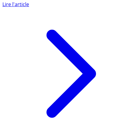
baisse ces jours-ci. Mais attention, cela ne va pas durer,
la (...)
Lire l'article