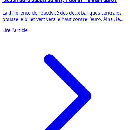
Taux de change : nouveau plus haut niveau du dollar
face à l’euro depuis 20 ans, 1 dollar = 0.9884 euro !
La différence de réactivité des deux banques centrales
pousse le billet vert vers le haut contre l’euro. Ainsi, le
taux (...)
Lire l'article