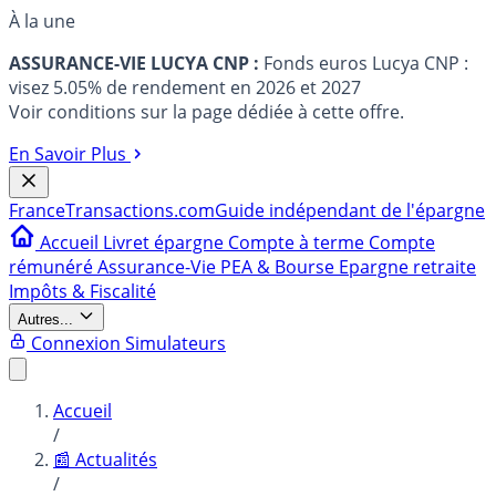
À la une
ASSURANCE-VIE LUCYA CNP :
Fonds euros Lucya CNP :
visez 5.05% de rendement en 2026 et 2027
Voir conditions sur la page dédiée à cette offre.
En Savoir Plus
France
Transactions.com
Guide indépendant de l'épargne
Accueil
Livret épargne
Compte à terme
Compte
rémunéré
Assurance-Vie
PEA & Bourse
Epargne retraite
Impôts & Fiscalité
Autres...
Connexion
Simulateurs
Accueil
/
📰 Actualités
/