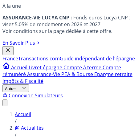
À la une
ASSURANCE-VIE LUCYA CNP :
Fonds euros Lucya CNP :
visez 5.05% de rendement en 2026 et 2027
Voir conditions sur la page dédiée à cette offre.
En Savoir Plus
France
Transactions.com
Guide indépendant de l'épargne
Accueil
Livret épargne
Compte à terme
Compte
rémunéré
Assurance-Vie
PEA & Bourse
Epargne retraite
Impôts & Fiscalité
Autres...
Connexion
Simulateurs
Accueil
/
📰 Actualités
/