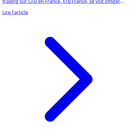
d’un avertissement
Le courtier polonais XTB, proposant une plateforme de
trading sur CFD en France, XTB France, se voit infliger
par (...)
Lire l'article