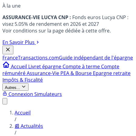
À la une
ASSURANCE-VIE LUCYA CNP :
Fonds euros Lucya CNP :
visez 5.05% de rendement en 2026 et 2027
Voir conditions sur la page dédiée à cette offre.
En Savoir Plus
France
Transactions.com
Guide indépendant de l'épargne
Accueil
Livret épargne
Compte à terme
Compte
rémunéré
Assurance-Vie
PEA & Bourse
Epargne retraite
Impôts & Fiscalité
Autres...
Connexion
Simulateurs
Accueil
/
📰 Actualités
/