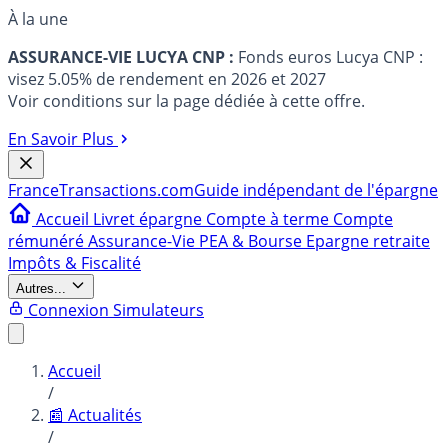
À la une
ASSURANCE-VIE LUCYA CNP :
Fonds euros Lucya CNP :
visez 5.05% de rendement en 2026 et 2027
Voir conditions sur la page dédiée à cette offre.
En Savoir Plus
France
Transactions.com
Guide indépendant de l'épargne
Accueil
Livret épargne
Compte à terme
Compte
rémunéré
Assurance-Vie
PEA & Bourse
Epargne retraite
Impôts & Fiscalité
Autres...
Connexion
Simulateurs
Accueil
/
📰 Actualités
/