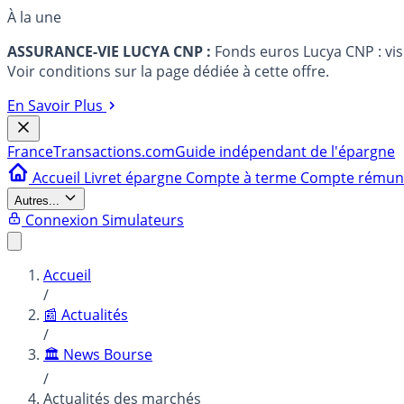
À la une
ASSURANCE-VIE LUCYA CNP :
Fonds euros Lucya CNP : vi
Voir conditions sur la page dédiée à cette offre.
En Savoir Plus
France
Transactions.com
Guide indépendant de l'épargne
Accueil
Livret épargne
Compte à terme
Compte rému
Autres...
Connexion
Simulateurs
Accueil
/
📰 Actualités
/
🏛️ News Bourse
/
Actualités des marchés