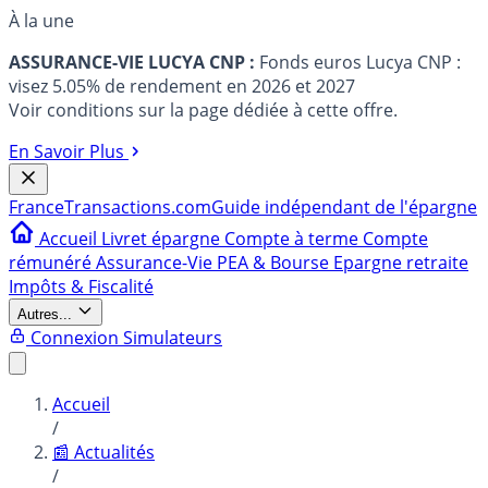
À la une
ASSURANCE-VIE LUCYA CNP :
Fonds euros Lucya CNP :
visez 5.05% de rendement en 2026 et 2027
Voir conditions sur la page dédiée à cette offre.
En Savoir Plus
France
Transactions.com
Guide indépendant de l'épargne
Accueil
Livret épargne
Compte à terme
Compte
rémunéré
Assurance-Vie
PEA & Bourse
Epargne retraite
Impôts & Fiscalité
Autres...
Connexion
Simulateurs
Accueil
/
📰 Actualités
/